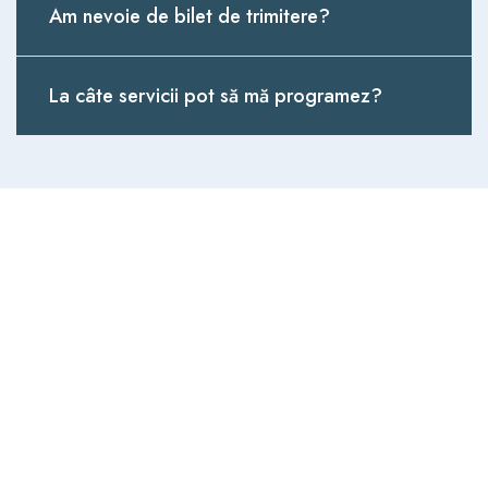
Am nevoie de bilet de trimitere?
La câte servicii pot să mă programez?
Vrei mai multe informații? Nu
ești sigur care sunt serviciile
medicale GRATUITE de care
poți beneficia?