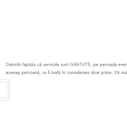
PROGRAMĂRIL
3 Septe
Datorită faptului că serviciile sunt GRATUITE, pe perioada eve
aceeași persoană, va fi luată în considerare doar prima. Vă mu