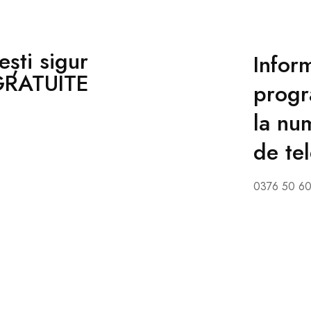
ești sigur
Inform
 GRATUITE
progr
la nu
de te
0376 50 60