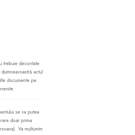
u trebuie decontate
a dumneavoastră actul
 alte documente pe
evenite.
entului se va putea
erare doar prima
ersoana). Va multumim