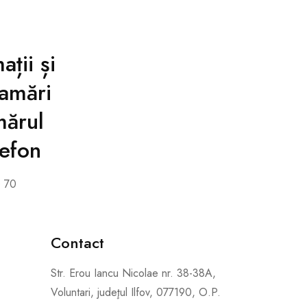
ații și
amări
mărul
lefon
 70
Contact
Str. Erou Iancu Nicolae nr. 38-38A,
Voluntari, judeţul Ilfov, 077190, O.P.