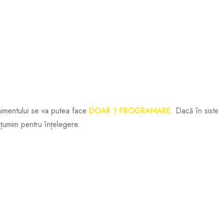
E VOR ÎNCEPE MI
mbrie, LA ORA 12:0
nimentului se va putea face
DOAR 1 PROGRAMARE
. Dacă în sist
lțumim pentru înțelegere.