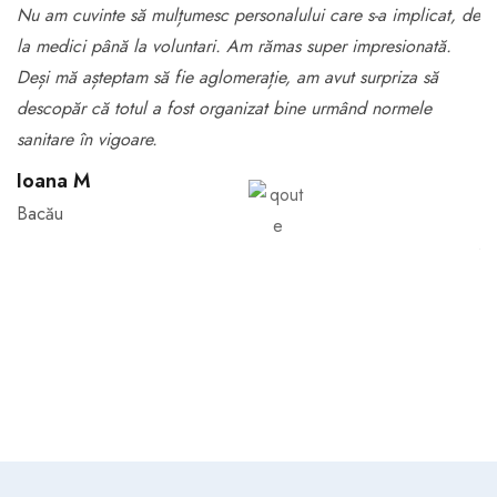
Nu am cuvinte să mulțumesc personalului care s-a implicat, de
Ac
la medici până la voluntari. Am rămas super impresionată.
fo
Deși mă așteptam să fie aglomerație, am avut surpriza să
or
descopăr că totul a fost organizat bine urmând normele
me
sanitare în vigoare.
ra
ui
Ioana M
st
Bacău
A
B