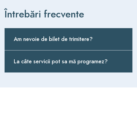
Întrebări frecvente
Am nevoie de bilet de trimitere?
La câte servicii pot sa mă programez?
Vrei mai multe informații? Nu
ești sigur de ce servicii
medicale GRATUITE poți