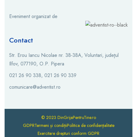
Eveniment organizat de
Contact
Str. Erou Iancu Nicolae nr. 38-38A, Voluntari, judeţul
Ilfov, 077190, O.P. Pipera
021 26 90 338, 021 26 90 339
comunicare@adventist.ro
© 2023 DinGrijaPentruTine.ro
GDPR
Termeni și condiții
Politica de confidențialitate
Exercitare drepturi conform GDPR